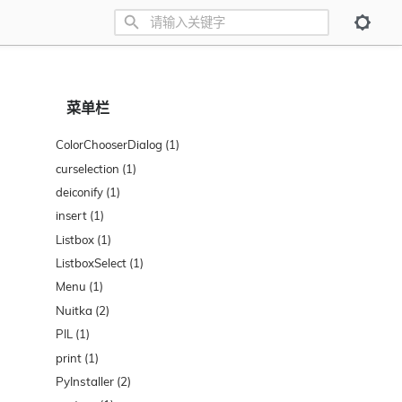
菜单栏
ColorChooserDialog
(1)
curselection
(1)
deiconify
(1)
insert
(1)
Listbox
(1)
ListboxSelect
(1)
Menu
(1)
Nuitka
(2)
PIL
(1)
print
(1)
PyInstaller
(2)