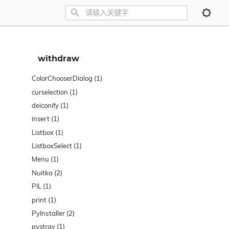
withdraw
ColorChooserDialog
(1)
curselection
(1)
deiconify
(1)
insert
(1)
Listbox
(1)
ListboxSelect
(1)
Menu
(1)
Nuitka
(2)
PIL
(1)
print
(1)
PyInstaller
(2)
pystray
(1)